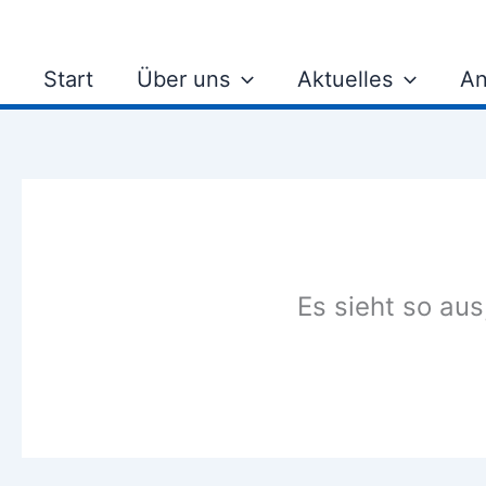
Zum
Inhalt
springen
Start
Über uns
Aktuelles
An
Es sieht so aus