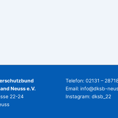
derschutzbund
Telefon: 02131 – 2871
and Neuss e.V.
Email:
info@dksb-neu
asse 22-24
Instagram:
dksb_22
euss