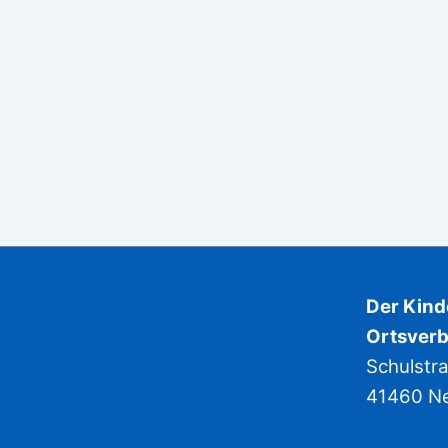
Der Kin
Ortsverb
Schulstr
41460 N