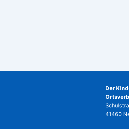
Der Kin
Ortsverb
Schulstr
41460 N