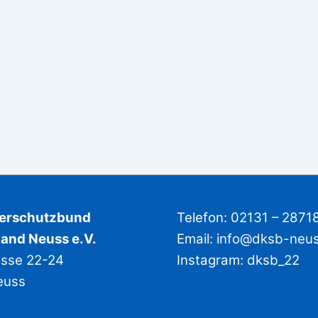
derschutzbund
Telefon: 02131 – 2871
and Neuss e.V.
Email:
info@dksb-neu
asse 22-24
Instagram:
dksb_22
euss