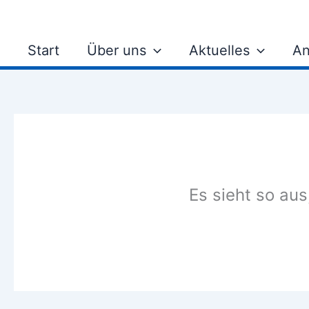
Zum
Inhalt
springen
Start
Über uns
Aktuelles
An
Es sieht so aus