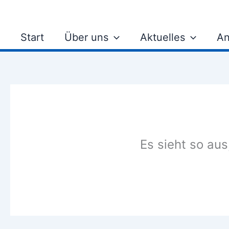
Zum
Inhalt
springen
Start
Über uns
Aktuelles
An
Es sieht so aus