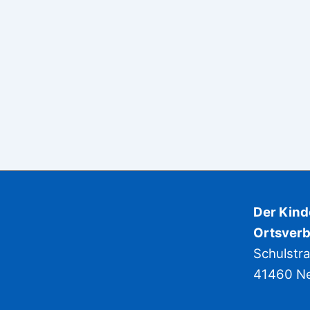
Der Kin
Ortsverb
Schulstr
41460 N