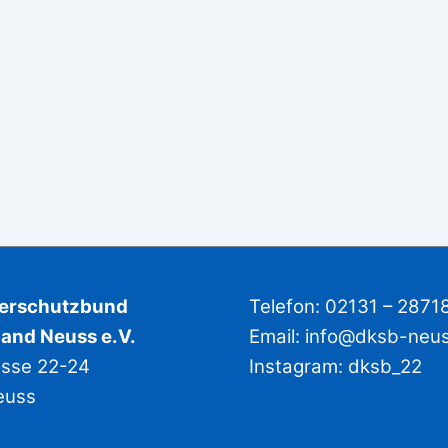
derschutzbund
Telefon: 02131 – 2871
and Neuss e.V.
Email:
info@dksb-neu
asse 22-24
Instagram:
dksb_22
euss