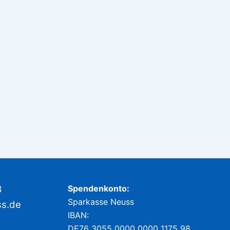
8
Spendenkonto:
Sparkasse Neuss
ss.de
IBAN:
DE76 3055 0000 0000 1175 98