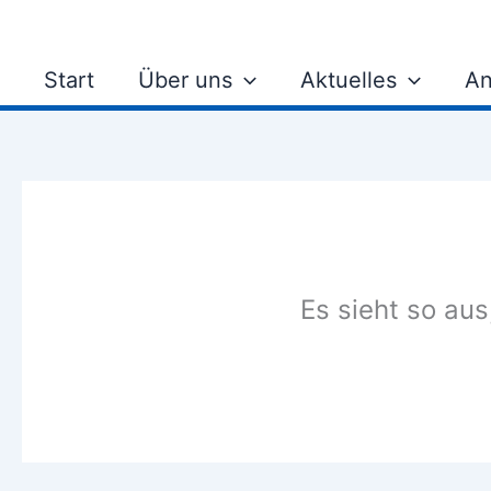
Zum
Inhalt
springen
Start
Über uns
Aktuelles
An
Es sieht so aus