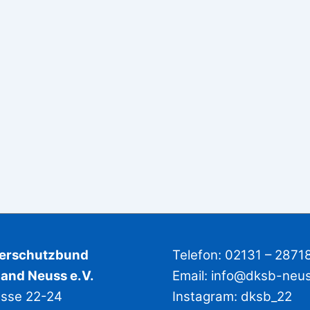
derschutzbund
Telefon: 02131 – 2871
and Neuss e.V.
Email:
info@dksb-neu
asse 22-24
Instagram:
dksb_22