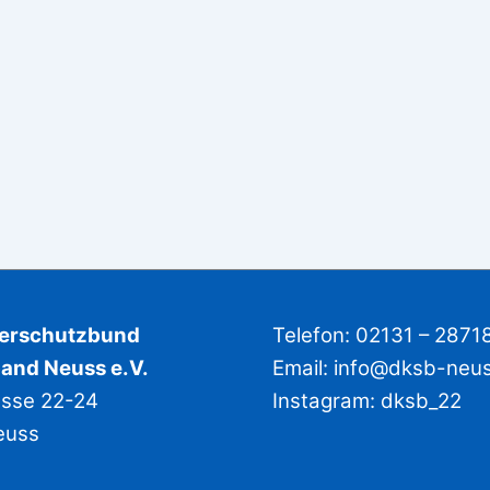
derschutzbund
Telefon: 02131 – 2871
and Neuss e.V.
Email:
info@dksb-neu
asse 22-24
Instagram:
dksb_22
euss