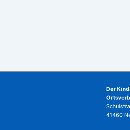
Der Kin
Ortsverb
Schulstr
41460 N