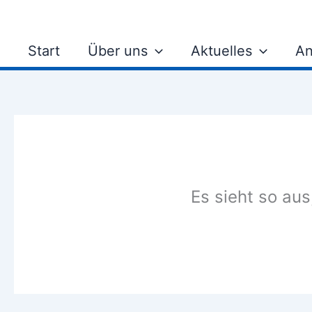
Zum
Inhalt
springen
Start
Über uns
Aktuelles
An
Es sieht so aus