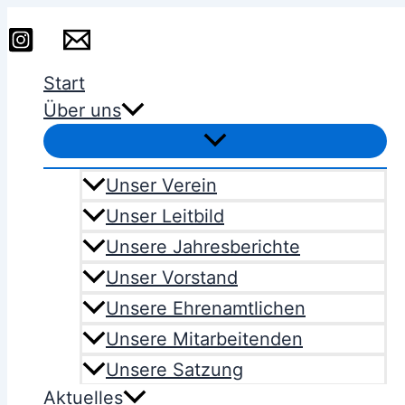
Suchen
Zum
Suchen
nach:
Inhalt
springen
Start
Über uns
Unser Verein
Unser Leitbild
Unsere Jahresberichte
Unser Vorstand
Unsere Ehrenamtlichen
Unsere Mitarbeitenden
Unsere Satzung
Aktuelles