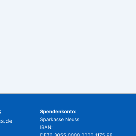
8
Spendenkonto:
Sparkasse Neuss
ss.de
IBAN:
DE76 3055 0000 0000 1175 98