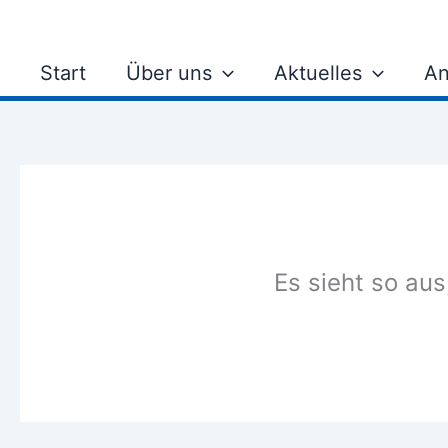
Zum
Inhalt
springen
Start
Über uns
Aktuelles
An
Es sieht so aus