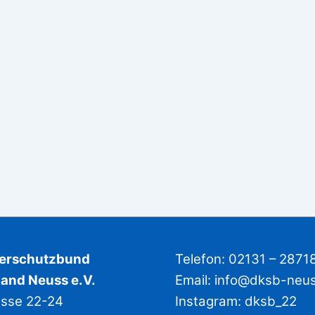
derschutzbund
Telefon: 02131 – 2871
and Neuss e.V.
Email:
info@dksb-neu
asse 22-24
Instagram:
dksb_22