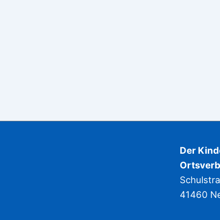
Der Kin
Ortsverb
Schulstr
41460 N