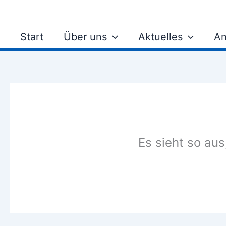
Zum
Inhalt
springen
Start
Über uns
Aktuelles
An
Es sieht so aus