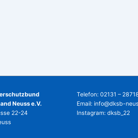
derschutzbund
Telefon: 02131 – 2871
and Neuss e.V.
Email:
info@dksb-neu
asse 22-24
Instagram:
dksb_22
euss