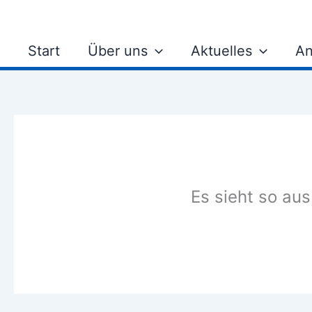
Zum
Inhalt
springen
Start
Über uns
Aktuelles
An
Es sieht so aus