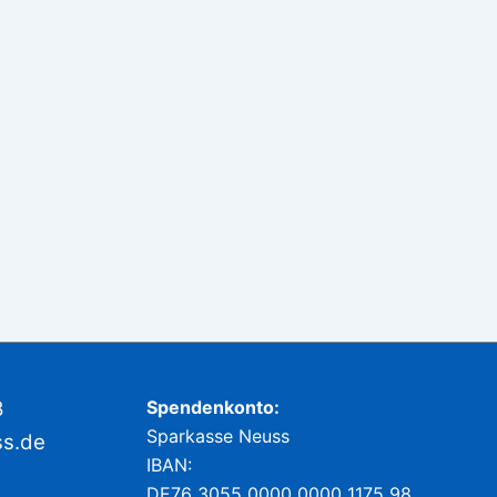
8
Spendenkonto:
Sparkasse Neuss
ss.de
IBAN:
DE76 3055 0000 0000 1175 98