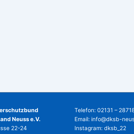
derschutzbund
Telefon: 02131 – 2871
and Neuss e.V.
Email:
info@dksb-neu
asse 22-24
Instagram:
dksb_22